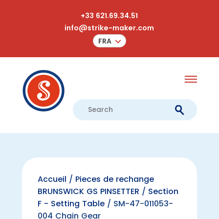
+33 621.69.34.51
info@strike-maker.com
FRA
Accueil
/
Pieces de rechange
BRUNSWICK GS PINSETTER
/
Section
F - Setting Table
/ SM-47-011053-
004 Chain Gear