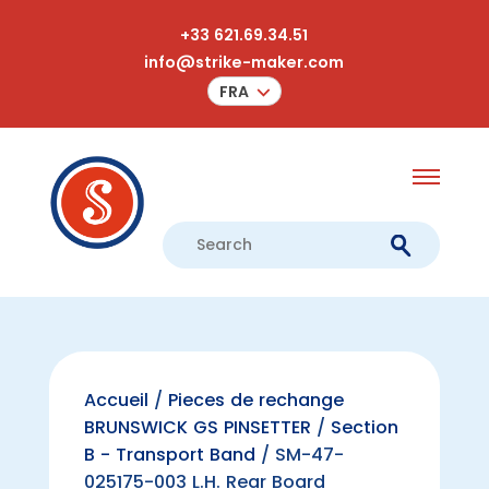
+33 621.69.34.51
info@strike-maker.com
FRA
Accueil
/
Pieces de rechange
BRUNSWICK GS PINSETTER
/
Section
B - Transport Band
/ SM-47-
025175-003 L.H. Rear Board