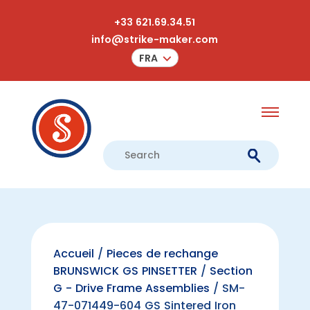
+33 621.69.34.51
info@strike-maker.com
FRA
Accueil
/
Pieces de rechange
BRUNSWICK GS PINSETTER
/
Section
G - Drive Frame Assemblies
/ SM-
47-071449-604 GS Sintered Iron