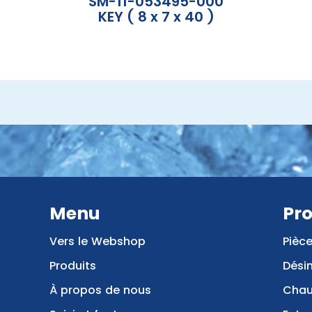
SM-11-053495-000
KEY ( 8 x 7 x 40 )
Menu
Pro
Vers le Webshop
Pièc
Produits
Dési
À propos de nous
Chau