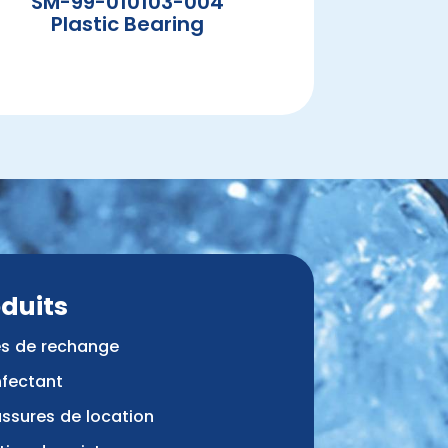
SM-99-010103-004
Plastic Bearing
duits
es de rechange
nfectant
ssures de location