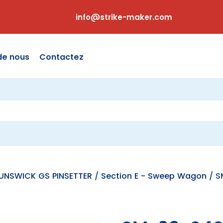
info@strike-maker.com
de nous
Contactez
RUNSWICK GS PINSETTER
/
Section E - Sweep Wagon
/ S