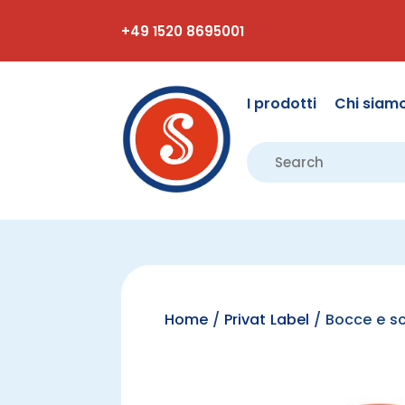
+49 1520 8695001
I prodotti
Chi siam
Home
/
Privat Label
/ Bocce e sc