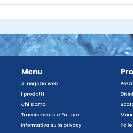
Menu
Pro
Al negozio web
Pezzi
I prodotti
Disin
Chi siamo
Scar
Tracciamento e Fatture
Manu
Informativa sulla privacy
Pall