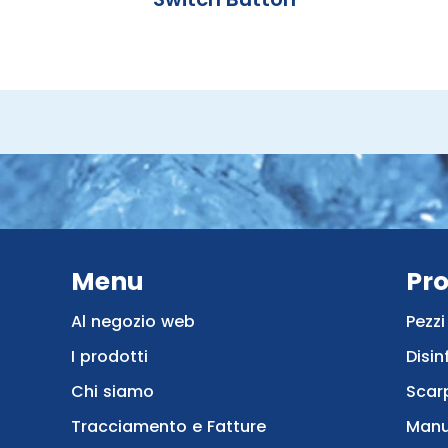
Menu
Pro
Al negozio web
Pezzi
I prodotti
Disin
Chi siamo
Scar
Tracciamento e Fatture
Manu