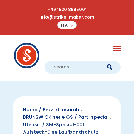
+49 1520 8695001
info@strike-maker.com
ITA
Home
/
Pezzi di ricambio
BRUNSWICK serie GS
/
Parti speciali,
Utensili
/ SM-Special-001
Aufsteckhülse Laufbandschutz