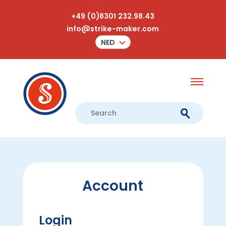
+49 (0)8301 232.98.43
info@strike-maker.com
NED
Account
Login