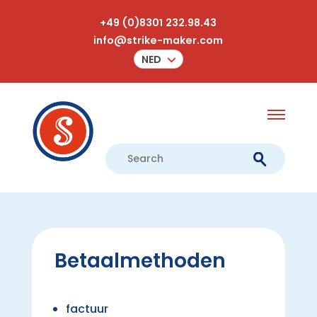
+49 (0)8301 232.98.43
info@strike-maker.com
NED
Betaalmethoden
factuur