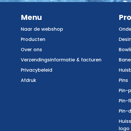
Menu
Pr
Naar de webshop
Onde
Producten
Desi
Over ons
Bowl
Verzendingsinformatie & facturen
Bane
Privacybeleid
Huis
Afdruk
Pins
Pin-p
Pin-f
Pin-d
Huis
logo