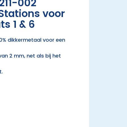
211-002
 Stations voor
ts 1 & 6
50% dikkermetaal voor een
van 2 mm, net als bij het
t.