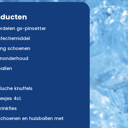
oducten
rdelen gs-pinsetter
nfectiemiddel
ing schoenen
nonderhoud
ballen
luche knuffels
lesjes 4cl.
rinkfles
schoenen en huisballen met