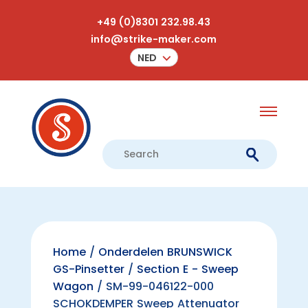
+49 (0)8301 232.98.43
info@strike-maker.com
NED
Home
/
Onderdelen BRUNSWICK
GS-Pinsetter
/
Section E - Sweep
Wagon
/ SM-99-046122-000
SCHOKDEMPER Sweep Attenuator