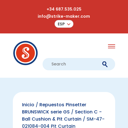
+34 687.535.025
info@strike-maker.com
ESP
Inicio
/
Repuestos Pinsetter
BRUNSWICK serie GS
/
Section C -
Ball Cushion & Pit Curtain
/ SM-47-
021084-004 Pit Curtain