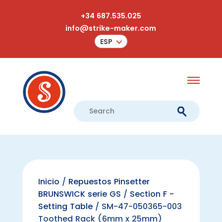
+34 687.535.025
info@strike-maker.com
ESP
Inicio
/
Repuestos Pinsetter
BRUNSWICK serie GS
/
Section F -
Setting Table
/ SM-47-050365-003
Toothed Rack (6mm x 25mm)