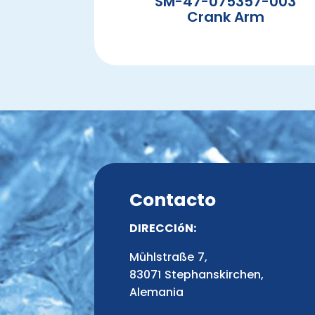
SM-47-075357-003
Crank Arm
Contacto
DIRECCIóN:
Mühlstraße 7,
83071 Stephanskirchen,
Alemania