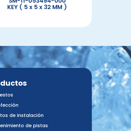
SM-11-053494-000
KEY ( 5 x 5 x 32 MM )
oductos
estos
nfección
tos de instalación
enimiento de pistas