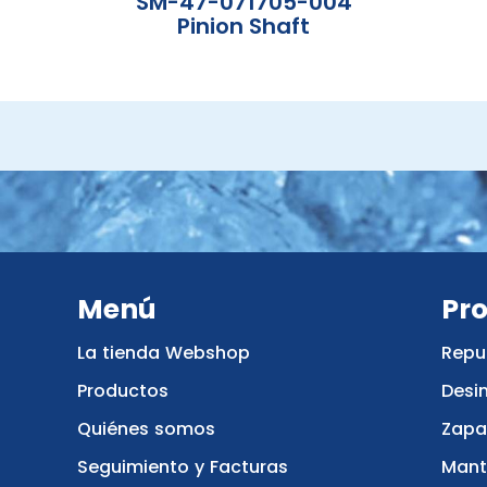
SM-47-071705-004
Pinion Shaft
Menú
Pr
La tienda Webshop
Repu
Productos
Desi
Quiénes somos
Zapa
Seguimiento y Facturas
Mant