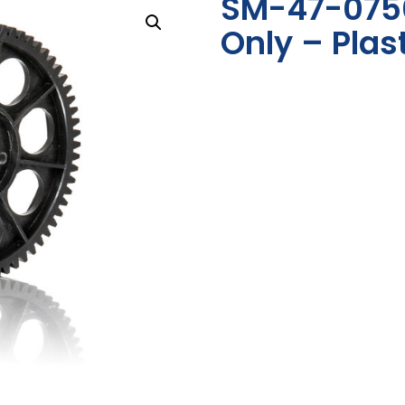
SM-47-075
Only – Plas