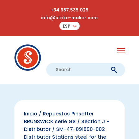
+34 687.535.025
info@strike-maker.com
ESP
Inicio
/
Repuestos Pinsetter
BRUNSWICK serie GS
/
Section J -
Distributor
/ SM-47-091890-002
Distributor Stations steel for the