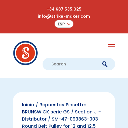
+34 687.535.025
info@strike-maker.com
ESP
Inicio
/
Repuestos Pinsetter
BRUNSWICK serie GS
/
Section J -
Distributor
/ SM-47-093863-003
Round Belt Pulley for 12 and 12,5