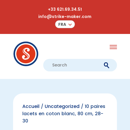
+33 621.69.34.51
info@strike-maker.com
FRA
Accueil
/
Uncategorized
/ 10 paires
lacets en coton blanc, 80 cm, 28-
30