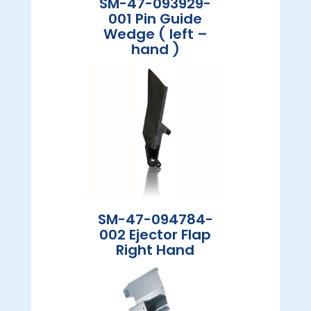
SM-47-093929-
001 Pin Guide
Wedge ( left –
hand )
SM-47-094784-
002 Ejector Flap
Right Hand