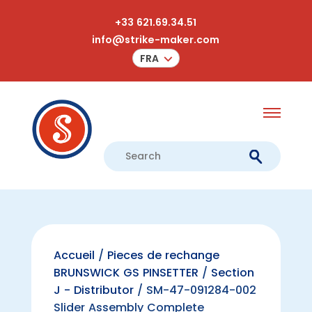
+33 621.69.34.51
info@strike-maker.com
FRA
Accueil
/
Pieces de rechange
BRUNSWICK GS PINSETTER
/
Section
J - Distributor
/ SM-47-091284-002
Slider Assembly Complete