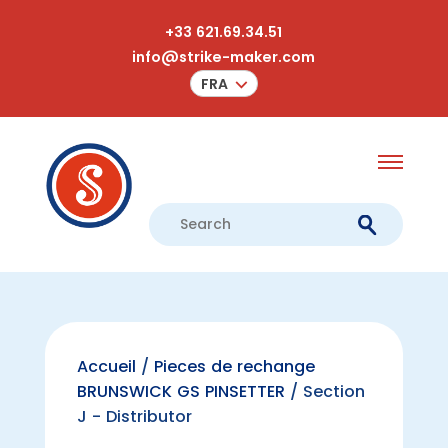
+33 621.69.34.51
info@strike-maker.com
FRA
Accueil
/
Pieces de rechange
BRUNSWICK GS PINSETTER
/ Section
J - Distributor