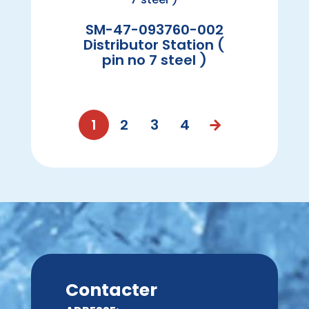
SM-47-093760-002
Distributor Station (
pin no 7 steel )
1
2
3
4
Contacter