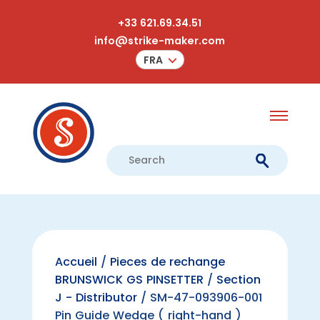
+33 621.69.34.51
info@strike-maker.com
FRA
Accueil
/
Pieces de rechange
BRUNSWICK GS PINSETTER
/
Section
J - Distributor
/ SM-47-093906-001
Pin Guide Wedge ( right-hand )