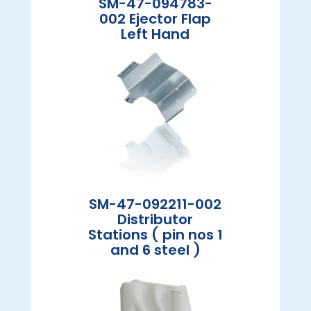
SM-47-094783-
002 Ejector Flap
Left Hand
SM-47-092211-002
Distributor
Stations ( pin nos 1
and 6 steel )