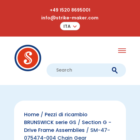
+49 1520 8695001
info@strike-maker.com
ITA
Home
/
Pezzi di ricambio
BRUNSWICK serie GS
/
Section G -
Drive Frame Assemblies
/ SM-47-
075474-004 Chain Gear