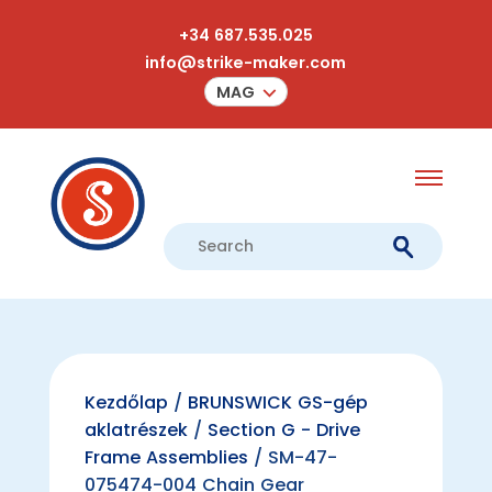
+34 687.535.025
info@strike-maker.com
MAG
Kezdőlap
/
BRUNSWICK GS-gép
aklatrészek
/
Section G - Drive
Frame Assemblies
/ SM-47-
075474-004 Chain Gear