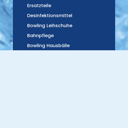
Ersatzteile
Desinfektionsmittel
Bowling Leihschuhe
Bahnpflege
Bowling Hausbälle
Pins
Maskottchen
Pinflaschen
Trinkflaschen Pin
Privat Label
Spezialteile + Werkzeuge
Bumper-Ball Rampe