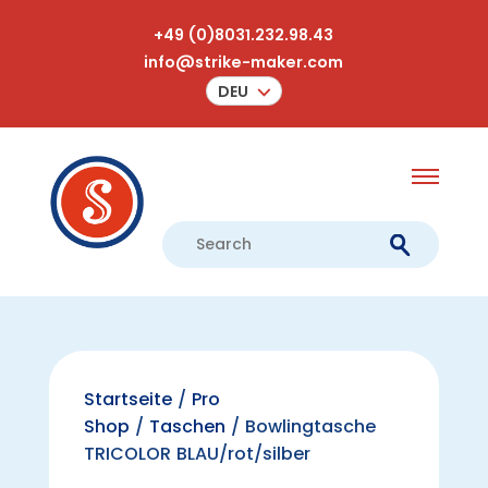
+49 (0)8031.232.98.43
info@strike-maker.com
DEU
Startseite
/
Pro
Shop
/
Taschen
/ Bowlingtasche
TRICOLOR BLAU/rot/silber