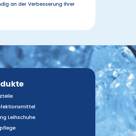
ndig an der Verbesserung ihrer
odukte
zteile
nfektionsmittel
ing Leihschuhe
pflege