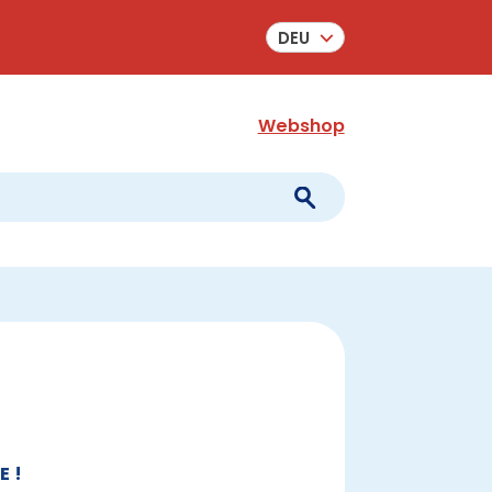
DEU
Webshop
E !