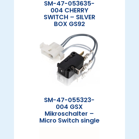
SM-47-053635-
004 CHERRY
SWITCH – SILVER
BOX GS92
SM-47-055323-
004 GSX
Mikroschalter –
Micro Switch single