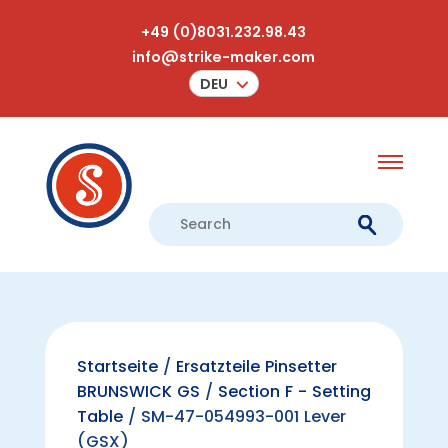
+49 (0)8031.232.98.43
info@strike-maker.com
DEU
Startseite
/
Ersatzteile Pinsetter
BRUNSWICK GS
/
Section F - Setting
Table
/ SM-47-054993-001 Lever
(GSX)