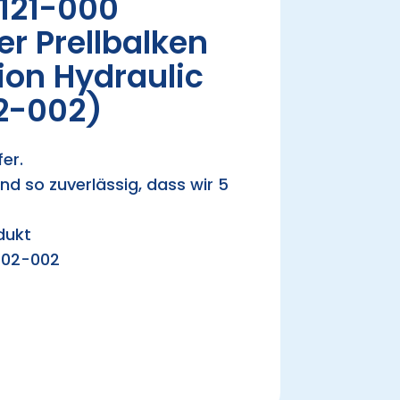
121-000
r Prellbalken
ion Hydraulic
2-002)
er.
nd so zuverlässig, dass wir 5
dukt
402-002