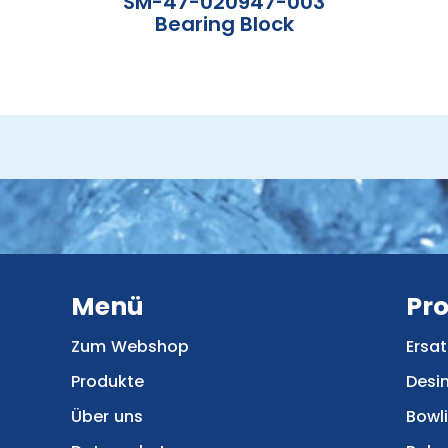
SM-47-020947-003
Bearing Block
Menü
Pr
Zum Webshop
Ersat
Produkte
Desi
Über uns
Bowl