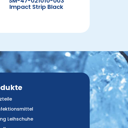
SM-47-021010-003
Impact Strip Black
odukte
zteile
nfektionsmittel
ing Leihschuhe