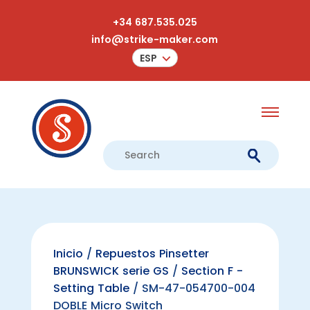
+34 687.535.025
info@strike-maker.com
ESP
Inicio
/
Repuestos Pinsetter
BRUNSWICK serie GS
/
Section F -
Setting Table
/ SM-47-054700-004
DOBLE Micro Switch