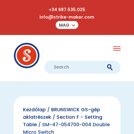
+34 687.535.025
info@strike-maker.com
MAG
Kezdőlap
/
BRUNSWICK GS-gép
aklatrészek
/
Section F - Setting
Table
/ SM-47-054700-004 Double
Micro Switch