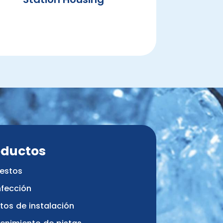
oductos
estos
nfección
tos de instalación