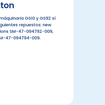
tton
máquinaria GS10 y GS92 sí
guientes repuestos: new
tations SM-47-094792-009,
SM-47-094794-009.