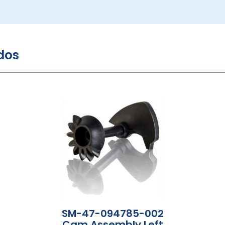
dos
SM-47-094785-002
Cam Assembly Left