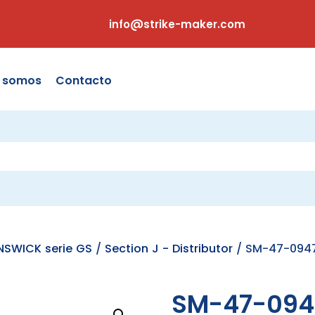
info@strike-maker.com
s somos
Contacto
NSWICK serie GS
/
Section J - Distributor
/ SM-47-0947
SM-47-094