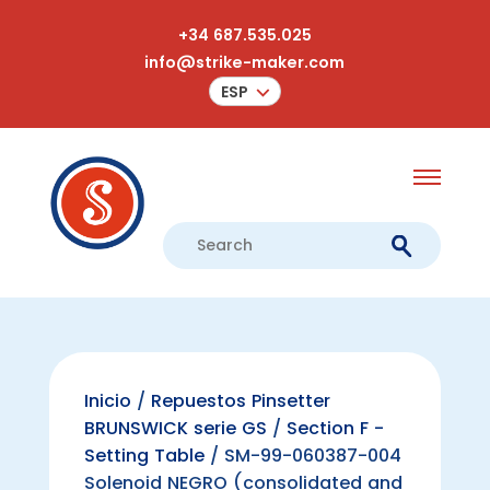
+34 687.535.025
info@strike-maker.com
ESP
Inicio
/
Repuestos Pinsetter
BRUNSWICK serie GS
/
Section F -
Setting Table
/ SM-99-060387-004
Solenoid NEGRO (consolidated and