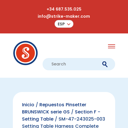
+34 687.535.025
info@strike-maker.com
ESP
Inicio
/
Repuestos Pinsetter
BRUNSWICK serie GS
/
Section F -
Setting Table
/ SM-47-243025-003
Setting Table Harness Complete