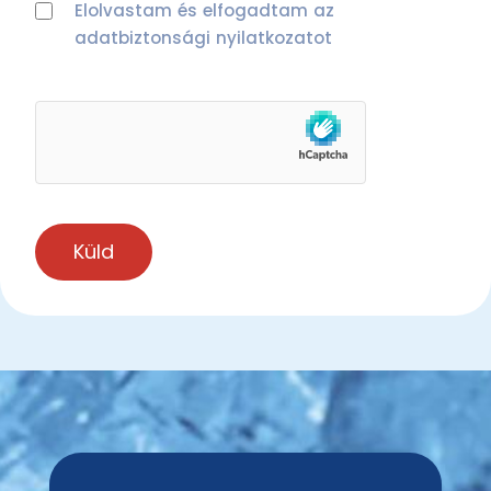
Elolvastam és elfogadtam az
adatbiztonsági nyilatkozatot