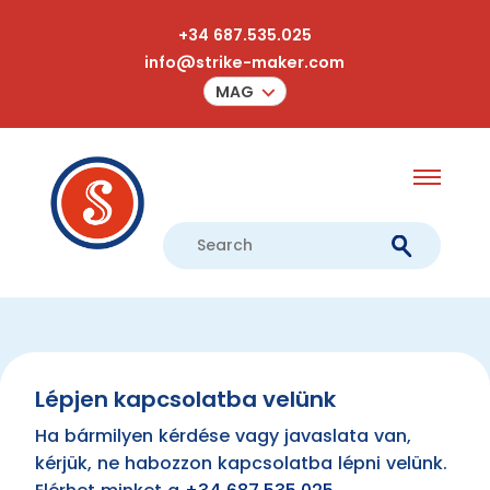
+34 687.535.025
info@strike-maker.com
MAG
Lépjen kapcsolatba velünk
Ha bármilyen kérdése vagy javaslata van,
kérjük, ne habozzon kapcsolatba lépni velünk.