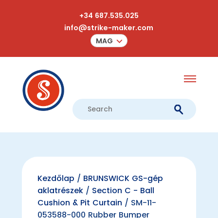
+34 687.535.025
info@strike-maker.com
MAG
Kezdőlap
/
BRUNSWICK GS-gép
aklatrészek
/
Section C - Ball
Cushion & Pit Curtain
/ SM-11-
053588-000 Rubber Bumper