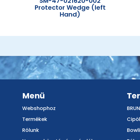
SM-47-021620-002
Protector Wedge (left
Hand)
Menü
Te
Webshophoz
BRUN
Termékek
Cipö
Rólunk
Bowl