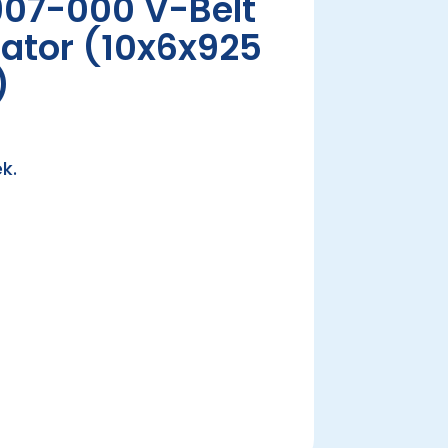
07-000 V-Belt
rator (10x6x925
)
k.