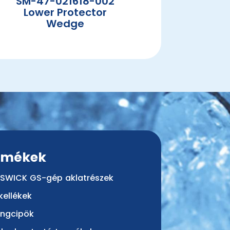
SM-47-021618-002
Lower Protector
Wedge
rmékek
SWICK GS-gép aklatrészek
kellékek
ingcipök