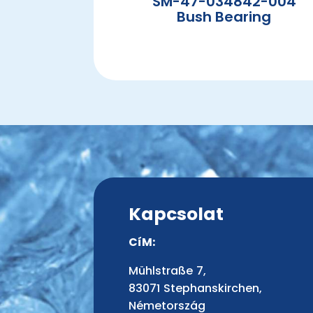
SM-47-034842-004
Bush Bearing
Kapcsolat
CíM:
Mühlstraße 7,
83071 Stephanskirchen,
Németország