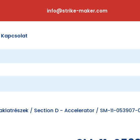
info@strike-maker.com
Kapcsolat
klatrészek
/
Section D - Accelerator
/ SM-11-053907-0