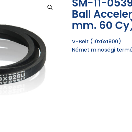
SM-11-0539
Ball Accele
mm. 60 Cy
V-Belt (10x6x1900)
Német minöségi termé