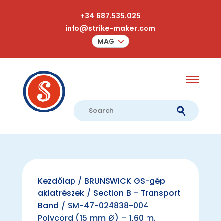
+34 687.535.025
info@strike-maker.com
MAG
Kezdőlap
/
BRUNSWICK GS-gép
aklatrészek
/
Section B - Transport
Band
/ SM-47-024838-004
Polycord (15 mm Ø) – 1,60 m.