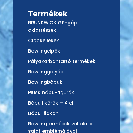
Termékek
BRUNSWICK GS-gép
aklatrészek
Cipökellékek
Bowlingcipök
Pályakarbantartó termékek
Bowlinggolyók
Bowlingbábuk
Plüss bábu-figurák
Bábu likörök – 4 cl.
Bábu-flakon
Bowlingtermékek vállalata
saját emblémájával