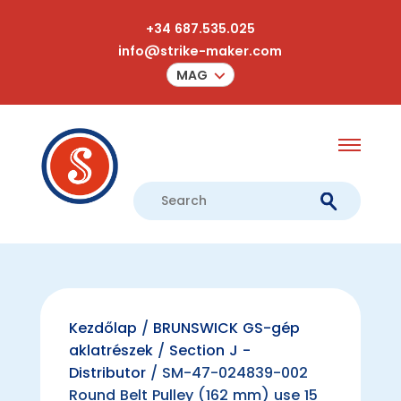
+34 687.535.025
info@strike-maker.com
MAG
Kezdőlap
/
BRUNSWICK GS-gép
aklatrészek
/
Section J -
Distributor
/ SM-47-024839-002
Round Belt Pulley (162 mm) use 15