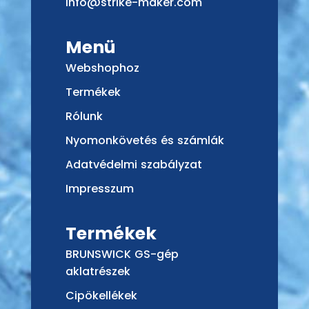
info@strike-maker.com
Menü
Webshophoz
Termékek
Rólunk
Nyomonkövetés és számlák
Adatvédelmi szabályzat
Impresszum
Termékek
BRUNSWICK GS-gép
aklatrészek
Cipökellékek