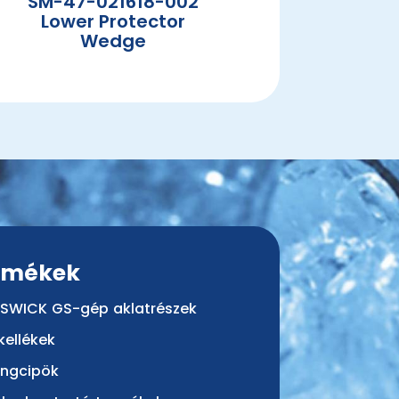
SM-47-021618-002
Lower Protector
Wedge
rmékek
SWICK GS-gép aklatrészek
kellékek
ingcipök