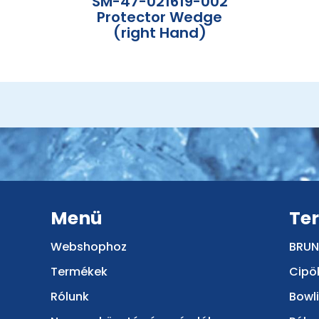
SM-47-021619-002
Protector Wedge
(right Hand)
Menü
Te
Webshophoz
BRUN
Termékek
Cipö
Rólunk
Bowl