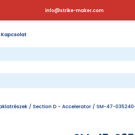
info@strike-maker.com
Kapcsolat
klatrészek
/
Section D - Accelerator
/ SM-47-035240-00