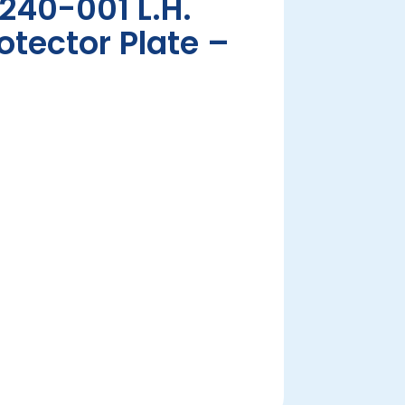
40-001 L.H.
otector Plate –