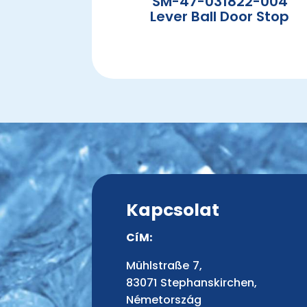
SM-47-031822-004
Lever Ball Door Stop
Kapcsolat
CíM:
Mühlstraße 7,
83071 Stephanskirchen,
Németország