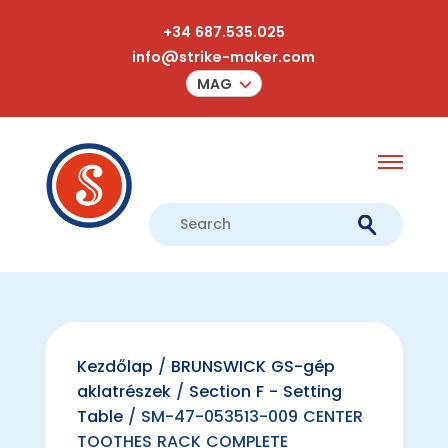
+34 687.535.025
info@strike-maker.com
MAG
Kezdőlap
/
BRUNSWICK GS-gép
aklatrészek
/
Section F - Setting
Table
/ SM-47-053513-009 CENTER
TOOTHES RACK COMPLETE