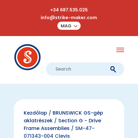
+34 687.535.025
info@strike-maker.com
MAG
Kezdőlap
/
BRUNSWICK GS-gép
aklatrészek
/
Section G - Drive
Frame Assemblies
/ SM-47-
071343-004 Clevis