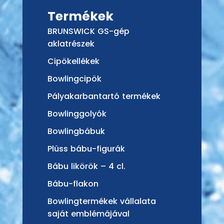
Termékek
BRUNSWICK GS-gép
aklatrészek
Cipökellékek
Bowlingcipök
Pályakarbantartó termékek
Bowlinggolyók
Bowlingbábuk
Plüss bábu-figurák
Bábu likörök – 4 cl.
Bábu-flakon
Bowlingtermékek vállalata
saját emblémájával