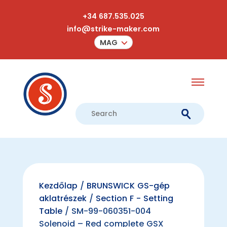
+34 687.535.025
info@strike-maker.com
MAG
Kezdőlap
/
BRUNSWICK GS-gép
aklatrészek
/
Section F - Setting
Table
/ SM-99-060351-004
Solenoid – Red complete GSX