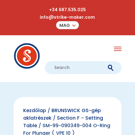
+34 687.535.025
info@strike-maker.com
MAG
Kezdőlap
/
BRUNSWICK GS-gép
aklatrészek
/
Section F - Setting
Table
/ SM-99-090349-004 O-Ring
For Plunger ( VPE 10 )