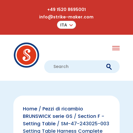
+49 1520 8695001
info@strike-maker.com
ITA
Home
/
Pezzi di ricambio
BRUNSWICK serie GS
/
Section F -
Setting Table
/ SM-47-243025-003
Setting Table Harness Complete