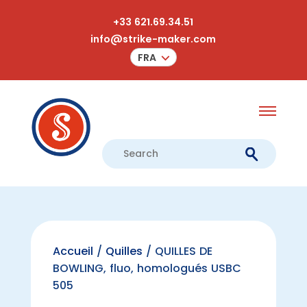
+33 621.69.34.51
info@strike-maker.com
FRA
Accueil
/
Quilles
/ QUILLES DE
BOWLING, fluo, homologués USBC
505