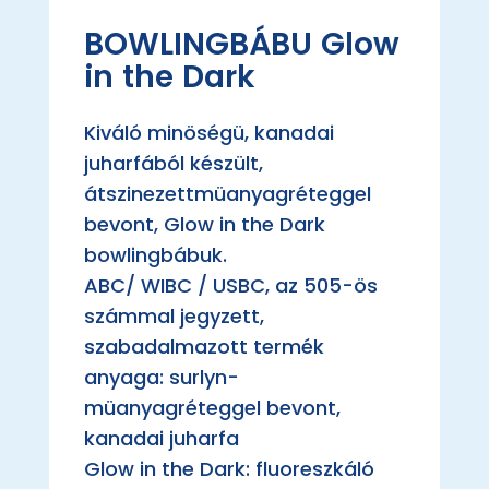
BOWLINGBÁBU Glow
in the Dark
Kiváló minöségü, kanadai
juharfából készült,
átszinezettmüanyagréteggel
bevont, Glow in the Dark
bowlingbábuk.
ABC/ WIBC / USBC, az 505-ös
számmal jegyzett,
szabadalmazott termék
anyaga: surlyn-
müanyagréteggel bevont,
kanadai juharfa
Glow in the Dark: fluoreszkáló