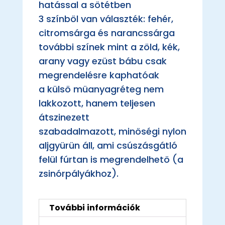
hatással a sötétben
3 színböl van választék: fehér,
citromsárga és narancssárga
további színek mint a zöld, kék,
arany vagy ezüst bábu csak
megrendelésre kaphatóak
a külsö müanyagréteg nem
lakkozott, hanem teljesen
átszinezett
szabadalmazott, minöségi nylon
aljgyürün áll, ami csúszásgátló
felül fúrtan is megrendelhetö (a
zsinórpályákhoz).
További információk