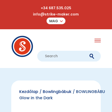
+34 687.535.025
info@strike-maker.com
MAG
Kezdőlap
/
Bowlingbábuk
/ BOWLINGBÁBU
Glow in the Dark