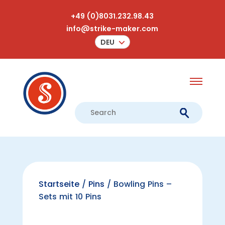
+49 (0)8031.232.98.43
info@strike-maker.com
DEU
Startseite
/
Pins
/ Bowling Pins –
Sets mit 10 Pins