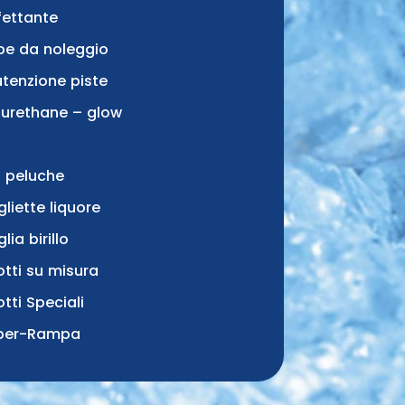
fettante
pe da noleggio
tenzione piste
e urethane – glow
lo peluche
gliette liquore
glia birillo
otti su misura
tti Speciali
per-Rampa