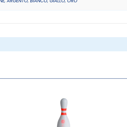
NE
,
ARGENTO
,
BIANCO
,
GIALLO
,
ORO