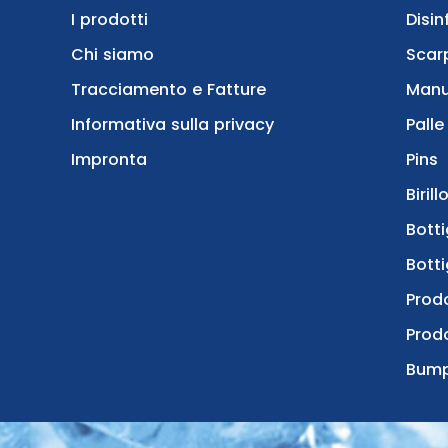
I prodotti
Disin
Chi siamo
Scar
Tracciamento e Fatture
Manu
Informativa sulla privacy
Pall
Impronta
Pins
Biril
Botti
Botti
Prod
Prodo
Bum