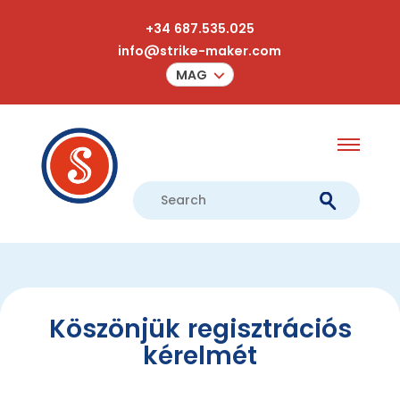
+34 687.535.025
info@strike-maker.com
MAG
Köszönjük regisztrációs
kérelmét