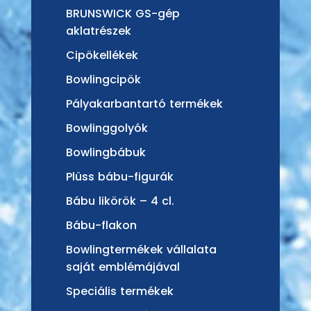
BRUNSWICK GS-gép
aklatrészek
Cipökellékek
Bowlingcipök
Pályakarbantartó termékek
Bowlinggolyók
Bowlingbábuk
Plüss bábu-figurák
Bábu likörök – 4 cl.
Bábu-flakon
Bowlingtermékek vállalata
saját emblémájával
Speciális termékek